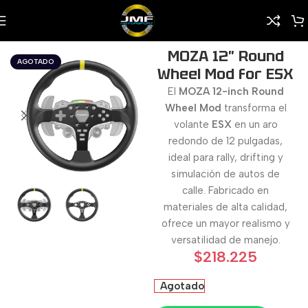
Inicio
/
Shop
/
Accesorios
MOZA 12″ Round
AGOTADO
Wheel Mod for ESX
El
MOZA 12-inch Round
Wheel Mod
transforma el
volante
ESX
en un aro
redondo de 12 pulgadas,
ideal para rally, drifting y
simulación de autos de
calle. Fabricado en
materiales de alta calidad,
ofrece un mayor realismo y
versatilidad de manejo.
$
218.225
Agotado