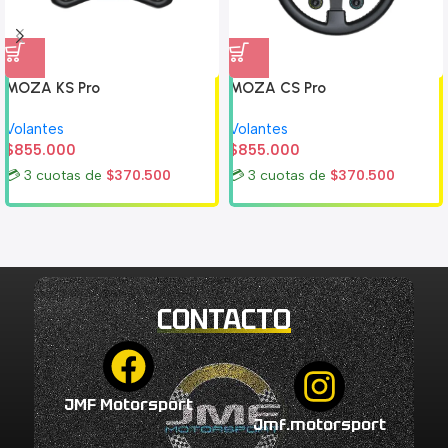
MOZA KS Pro
MOZA CS Pro
Volantes
Volantes
$
855.000
$
855.000
💳 3 cuotas de
$
370.500
💳 3 cuotas de
$
370.500
CONTACTO
JMF Motorsport
Jmf.motorsport